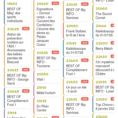
INFO - Loisirs
VOD
19h53
20h30
VOD
20h35
BEST OF
Expositions
20h50
BEST OF Bip
Mag’ des
« Donner
INFO -
The Sound
sports
corps » au
Services
Comet
individuels
Couvent des
Cordeliers /
VOD
20h50
21h44
L’écume des
VOD
20h28
Frank Sorbier,
Kaléidoscope
sèves au
Action de
le fil de l’âme
du 01/07/26
Palais
prévention
Jacques
routière sur
VOD
VOD
21h45
22h00
Coeur
l’A20 /
Kaléidoscope
Berry Match
Anniversaire
du 01/07/26
VOD
20h35
des bébés
VOD
22h30
pandas de
BEST OF Bip
VOD
22h00
Beauval
INFO -
/Un mystérieux
Tourisme
BEST OF
manuscrit
Complètement
découvert à La
VOD
20h33
Foot 1
Châtre
20h50
BEST OF Bip
INFO - George
Vital !
VOD
VOD
22h30
22h35
Sand
Un jour un été
BEST OF Bip
21h10
: 5 août
INFO - Loisirs
VOD
20h48
Métal hurlant
BEST OF
VOD
VOD
22h35
22h50
Complètement
21h35
Foot 1
BEST OF Bip
Top Chrono du
En Plein
INFO -
8 janvier 2026
Centre
Services
21h14
23h00
VOD