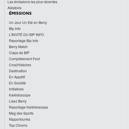
Les émissions les plus récentes
Aléatoire
ÉMISSIONS
Un Jour Un Eté en Berry
Bip Info
L'INVITÉ DU BIP INFO
Reportage Bip Info
Berry Match
Claps de BIP
Complètement Foot
Croq'Histoires
Destination
En Appétit
En Société
Initiatives
Kaléidoscope
Lisez Berry
Reportage Kaléidoscope
Mag des Sports
Nipponbunka
Top Chrono