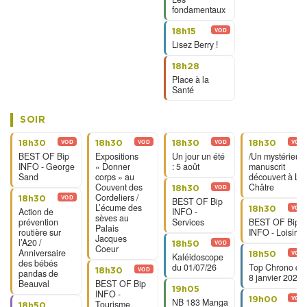
fondamentaux
VOD
18h15
Lisez Berry !
18h28
Place à la
Santé
SOIR
VOD
VOD
VOD
VOD
18h30
18h30
18h30
18h30
BEST OF Bip
Expositions
Un jour un été
/Un mystérieux
INFO - George
« Donner
: 5 août
manuscrit
Sand
corps » au
découvert à La
Couvent des
Châtre
VOD
18h30
Cordeliers /
VOD
18h30
BEST OF Bip
L’écume des
VOD
18h30
Action de
INFO -
sèves au
prévention
Services
BEST OF Bip
Palais
routière sur
INFO - Loisirs
Jacques
l’A20 /
VOD
18h50
Coeur
Anniversaire
VOD
18h50
Kaléidoscope
des bébés
du 01/07/26
Top Chrono du
VOD
18h30
pandas de
8 janvier 2026
Beauval
BEST OF Bip
19h05
INFO -
VOD
19h00
NB 183 Manga
Tourisme
18h50