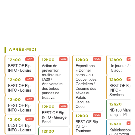
APRÈS-MIDI
VOD
VOD
VOD
VOD
12h00
12h00
12h00
12h00
BEST OF Bip
Action de
Expositions
Un jour un été
INFO - Loisirs
prévention
« Donner
: 5 août
routière sur
corps » au
l’A20 /
Couvent des
VOD
VOD
12h00
12h00
Anniversaire
Cordeliers /
BEST OF Bip
BEST OF Bip
des bébés
L’écume des
INFO - Loisirs
INFO -
pandas de
sèves au
Services
Beauval
Palais
VOD
12h00
Jacques
12h20
BEST OF Bip
Coeur
VOD
12h00
INFO - Loisirs
NB 183 Manga
BEST OF Bip
français P1
VOD
12h00
INFO - George
VOD
12h00
Sand
BEST OF Bip
VOD
12h30
BEST OF Bip
INFO -
INFO - Loisirs
Kaléidoscope
Tourisme
12h20
du 01/07/26