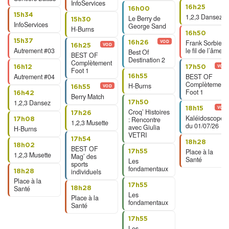
InfoServices
16h25
16h00
15h34
1,2,3 Dansez
Le Berry de
15h30
InfoServices
George Sand
H-Burns
16h50
15h37
VOD
Frank Sorbier,
16h26
VOD
16h25
Autrement #03
le fil de l’âme
Best Of
BEST OF
Destination 2
Complètement
VOD
16h12
17h50
Foot 1
Autrement #04
BEST OF
16h55
Complètement
H-Burns
VOD
16h55
Foot 1
16h42
Berry Match
1,2,3 Dansez
17h50
VOD
18h15
Croq’ Histoires
17h26
Kaléidoscope
: Rencontre
17h08
1,2,3 Musette
du 01/07/26
avec Giulia
H-Burns
VETRI
17h54
18h28
18h02
BEST OF
Place à la
17h55
1,2,3 Musette
Mag’ des
Santé
Les
sports
fondamentaux
individuels
18h28
Place à la
17h55
Santé
18h28
Les
Place à la
fondamentaux
Santé
17h55
Les