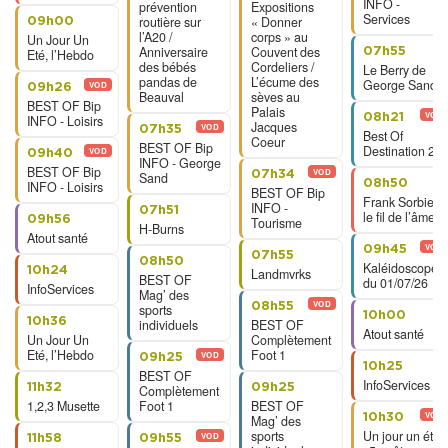
INFO -
prévention
Expositions
Services
routière sur
« Donner
09h00
l’A20 /
corps » au
Un Jour Un
Anniversaire
Couvent des
07h55
Eté, l’Hebdo
des bébés
Cordeliers /
Le Berry de
pandas de
L’écume des
George Sand
VOD
09h26
Beauval
sèves au
BEST OF Bip
Palais
VOD
08h21
INFO - Loisirs
Jacques
VOD
07h35
Best Of
Coeur
BEST OF Bip
Destination 2
VOD
09h40
INFO - George
BEST OF Bip
VOD
07h34
Sand
08h50
INFO - Loisirs
BEST OF Bip
Frank Sorbier,
INFO -
07h51
le fil de l’âme
09h56
Tourisme
H-Burns
Atout santé
VOD
09h45
07h55
08h50
Kaléidoscope
10h24
Landmvrks
BEST OF
du 01/07/26
InfoServices
Mag’ des
VOD
08h55
sports
10h00
10h36
individuels
BEST OF
Atout santé
Un Jour Un
Complètement
Eté, l’Hebdo
Foot 1
VOD
09h25
10h25
BEST OF
InfoServices
11h32
09h25
Complètement
1,2,3 Musette
Foot 1
BEST OF
VOD
10h30
Mag’ des
sports
Un jour un été
VOD
11h58
09h55