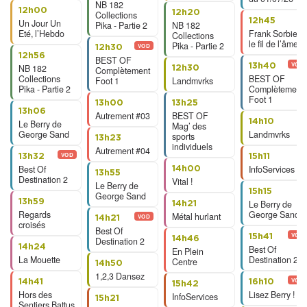
NB 182
12h00
12h20
Collections
12h45
Un Jour Un
Pika - Partie 2
NB 182
Eté, l’Hebdo
Frank Sorbier,
Collections
le fil de l’âme
Pika - Partie 2
VOD
12h30
12h56
BEST OF
VOD
13h40
NB 182
12h30
Complètement
Collections
BEST OF
Foot 1
Landmvrks
Pika - Partie 2
Complètement
Foot 1
13h00
13h25
13h06
Autrement #03
BEST OF
14h10
Le Berry de
Mag’ des
George Sand
Landmvrks
sports
13h23
individuels
Autrement #04
VOD
13h32
15h11
Best Of
InfoServices
14h00
13h55
Destination 2
Vital !
Le Berry de
15h15
George Sand
13h59
Le Berry de
14h21
Regards
George Sand
Métal hurlant
VOD
14h21
croisés
Best Of
VOD
15h41
14h46
Destination 2
14h24
Best Of
En Plein
La Mouette
Destination 2
Centre
14h50
1,2,3 Dansez
VOD
14h41
16h10
15h42
Hors des
Lisez Berry !
InfoServices
15h21
Sentiers Battus