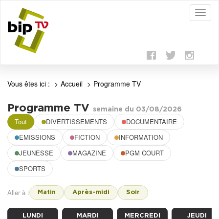
Toggl
naviga
Vous êtes ici :
Accueil
Programme TV
Programme
Programme TV
semaine du 03/08/2026
Tout
DIVERTISSEMENTS
DOCUMENTAIRE
TV
EMISSIONS
FICTION
INFORMATION
JEUNESSE
MAGAZINE
PGM COURT
SPORTS
Aller à :
Matin
Après-midi
Soir
LUNDI
MARDI
MERCREDI
JEUDI