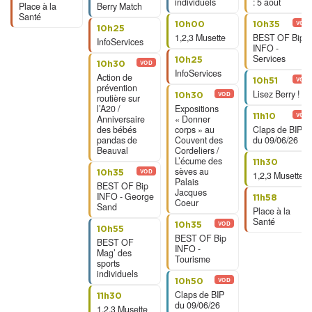
individuels
: 5 août
Place à la
Berry Match
Santé
VOD
10h00
10h35
10h25
1,2,3 Musette
BEST OF Bip
InfoServices
INFO -
Services
10h25
VOD
10h30
InfoServices
Action de
VOD
10h51
prévention
Lisez Berry !
VOD
10h30
routière sur
l’A20 /
Expositions
VOD
11h10
Anniversaire
« Donner
des bébés
corps » au
Claps de BIP
pandas de
Couvent des
du 09/06/26
Beauval
Cordeliers /
L’écume des
11h30
sèves au
VOD
10h35
1,2,3 Musette
Palais
BEST OF Bip
Jacques
INFO - George
11h58
Coeur
Sand
Place à la
Santé
VOD
10h35
10h55
BEST OF Bip
BEST OF
INFO -
Mag’ des
Tourisme
sports
individuels
VOD
10h50
Claps de BIP
11h30
du 09/06/26
1,2,3 Musette