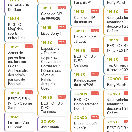
français P1
Berry Match
La Terre Vue
VOD
18h50
Du Sport
VOD
VOD
19h12
19h30
Claps de BIP
Claps de BIP
/Un mystérieux
du 09/06/26
18h54
du 09/06/26
manuscrit
BEST OF
découvert à La
VOD
19h15
Mag’ des
Châtre
VOD
19h30
sports
Lisez Berry !
Un jour un été
individuels
VOD
19h35
: 5 août
VOD
19h30
BEST OF Bip
VOD
19h29
Expositions
INFO - Loisirs
VOD
19h35
Action de
« Donner
BEST OF Bip
prévention
corps » au
VOD
19h50
INFO -
routière sur
Couvent des
Services
Top Chrono du
l’A20 /
Cordeliers /
8 janvier 2026
Anniversaire
L’écume des
des bébés
sèves au
VOD
19h50
pandas de
Palais
VOD
20h00
Kaléidoscope
Beauval
Jacques
du 01/07/26
Berry Match
Coeur
VOD
19h34
VOD
VOD
20h05
20h30
VOD
19h35
BEST OF Bip
BEST OF
/Un mystérieux
INFO - George
BEST OF Bip
Complètement
manuscrit
Sand
INFO -
Foot 1
découvert à La
Tourisme
Châtre
19h49
VOD
20h30
20h00
La Terre Vue
VOD
20h35
Un jour un été
Du Sport
Atout santé
: 5 août
BEST OF Bip