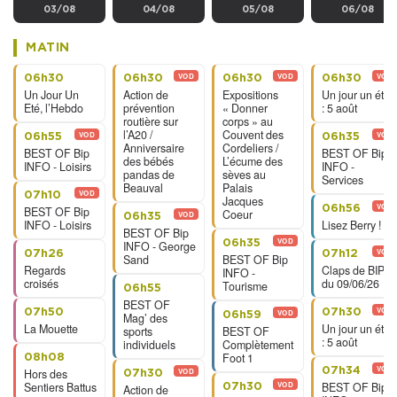
03/08
04/08
05/08
06/08
MATIN
VOD
VOD
VOD
06h30
06h30
06h30
06h30
Un Jour Un
Action de
Expositions
Un jour un été
Eté, l’Hebdo
prévention
« Donner
: 5 août
routière sur
corps » au
l’A20 /
Couvent des
VOD
VOD
06h55
06h35
Anniversaire
Cordeliers /
BEST OF Bip
BEST OF Bip
des bébés
L’écume des
INFO - Loisirs
INFO -
pandas de
sèves au
Services
Beauval
Palais
VOD
07h10
Jacques
VOD
06h56
BEST OF Bip
Coeur
VOD
06h35
INFO - Loisirs
Lisez Berry !
BEST OF Bip
VOD
06h35
INFO - George
VOD
07h26
07h12
Sand
BEST OF Bip
Regards
Claps de BIP
INFO -
croisés
du 09/06/26
Tourisme
06h55
BEST OF
VOD
07h50
07h30
VOD
06h59
Mag’ des
La Mouette
Un jour un été
sports
BEST OF
: 5 août
individuels
Complètement
Foot 1
08h08
VOD
07h34
Hors des
VOD
07h30
Sentiers Battus
VOD
BEST OF Bip
07h30
Action de