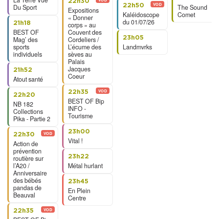
La Terre Vue
22h30
VOD
22h50
Du Sport
The Sound
Expositions
Kaléidoscope
Comet
« Donner
du 01/07/26
21h18
corps » au
BEST OF
Couvent des
23h05
Mag’ des
Cordeliers /
sports
L’écume des
Landmvrks
individuels
sèves au
Palais
Jacques
21h52
Coeur
Atout santé
VOD
22h35
22h20
BEST OF Bip
NB 182
INFO -
Collections
Tourisme
Pika - Partie 2
23h00
VOD
22h30
Vital !
Action de
prévention
23h22
routière sur
l’A20 /
Métal hurlant
Anniversaire
des bébés
23h45
pandas de
En Plein
Beauval
Centre
VOD
22h35