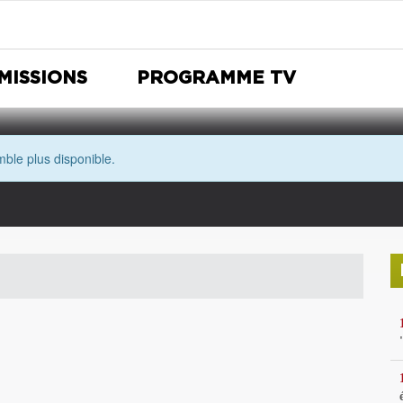
MISSIONS
PROGRAMME TV
ble plus disponible.
Nuit Européenne des musées
Avec les yeux de Morgane