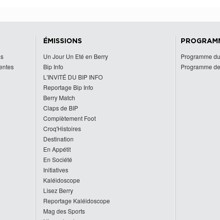
ÉMISSIONS
PROGRAM
es
Un Jour Un Eté en Berry
Programme du
centes
Bip Info
Programme de
L'INVITÉ DU BIP INFO
Reportage Bip Info
Berry Match
Claps de BIP
Complètement Foot
Croq'Histoires
Destination
En Appétit
En Société
Initiatives
Kaléidoscope
Lisez Berry
Reportage Kaléidoscope
Mag des Sports