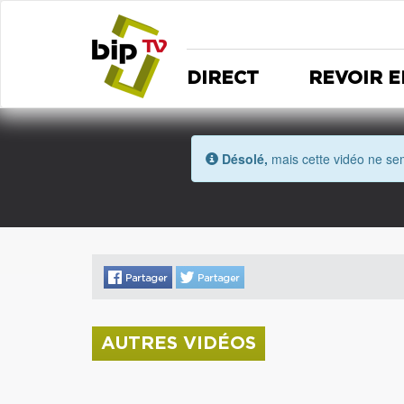
DIRECT
REVOIR E
Désolé,
mais cette vidéo ne sem
AUTRES VIDÉOS
La donation Zao Wou-Ki entre au Musée
Saint Roch
Coupe de l'Indre 2026