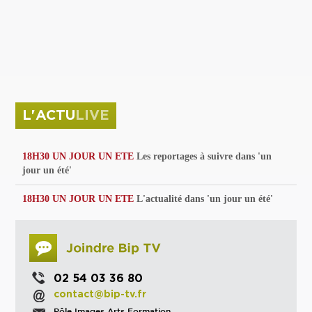
privées
Parc de sculptures
La Culture debout
Musée d'Issoudun : "le combat continue"
L'ACTU
LIVE
18H30 UN JOUR UN ETE
Les reportages à suivre dans 'un
jour un été'
18H30 UN JOUR UN ETE
L'actualité dans 'un jour un été'
02 54 03 36 80
contact@bip-tv.fr
Pôle Images Arts Formation