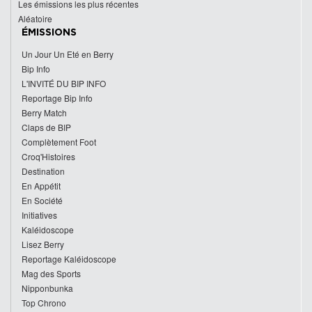
Les émissions les plus récentes
Aléatoire
ÉMISSIONS
Un Jour Un Eté en Berry
Bip Info
L'INVITÉ DU BIP INFO
Reportage Bip Info
Berry Match
Claps de BIP
Complètement Foot
Croq'Histoires
Destination
En Appétit
En Société
Initiatives
Kaléidoscope
Lisez Berry
Reportage Kaléidoscope
Mag des Sports
Nipponbunka
Top Chrono