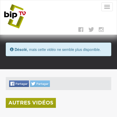
Toggl
naviga
Désolé,
mais cette vidéo ne semble plus disponible.
AUTRES VIDÉOS
La donation Zao Wou-Ki entre au Musée Saint
Roch