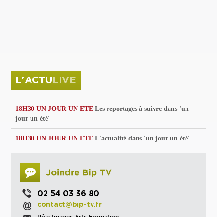
privées
Parc de sculptures
La Culture debout
Musée d'Issoudun : "le combat continue"
L'ACTU
LIVE
18H30 UN JOUR UN ETE
Les reportages à suivre dans 'un
jour un été'
18H30 UN JOUR UN ETE
L'actualité dans 'un jour un été'
02 54 03 36 80
contact@bip-tv.fr
Pôle Images Arts Formation