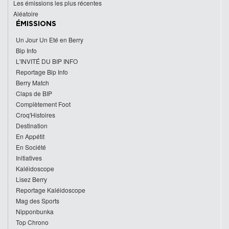
Les émissions les plus récentes
Aléatoire
ÉMISSIONS
Un Jour Un Eté en Berry
Bip Info
L'INVITÉ DU BIP INFO
Reportage Bip Info
Berry Match
Claps de BIP
Complètement Foot
Croq'Histoires
Destination
En Appétit
En Société
Initiatives
Kaléidoscope
Lisez Berry
Reportage Kaléidoscope
Mag des Sports
Nipponbunka
Top Chrono