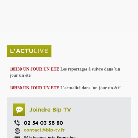
privées
Parc de sculptures
La Culture debout
Musée d'Issoudun : "le combat continue"
L'ACTU
LIVE
18H30 UN JOUR UN ETE
Les reportages à suivre dans 'un
jour un été'
18H30 UN JOUR UN ETE
L'actualité dans 'un jour un été'
02 54 03 36 80
contact@bip-tv.fr
Pôle Images Arts Formation