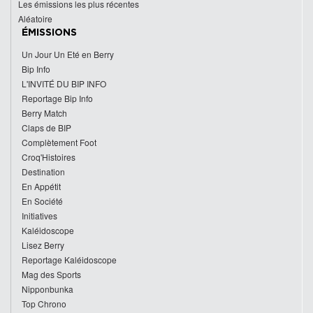
Les émissions les plus récentes
Aléatoire
ÉMISSIONS
Un Jour Un Eté en Berry
Bip Info
L'INVITÉ DU BIP INFO
Reportage Bip Info
Berry Match
Claps de BIP
Complètement Foot
Croq'Histoires
Destination
En Appétit
En Société
Initiatives
Kaléidoscope
Lisez Berry
Reportage Kaléidoscope
Mag des Sports
Nipponbunka
Top Chrono