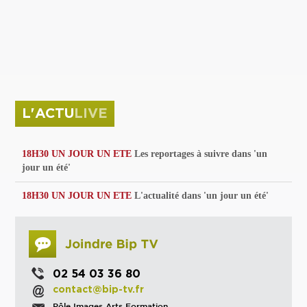
privées
Parc de sculptures
La Culture debout
Musée d'Issoudun : "le combat continue"
L'ACTU
LIVE
18H30 UN JOUR UN ETE
Les reportages à suivre dans 'un
jour un été'
18H30 UN JOUR UN ETE
L'actualité dans 'un jour un été'
02 54 03 36 80
contact@bip-tv.fr
Pôle Images Arts Formation