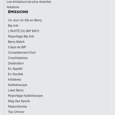
Les émissions les plus récentes
Aléatoire
ÉMISSIONS
Un Jour Un Eté en Berry
Bip Info
L'INVITÉ DU BIP INFO
Reportage Bip Info
Berry Match
Claps de BIP
Complètement Foot
Croq'Histoires
Destination
En Appétit
En Société
Initiatives
Kaléidoscope
Lisez Berry
Reportage Kaléidoscope
Mag des Sports
Nipponbunka
Top Chrono