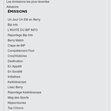
Les émissions les plus récentes
Aléatoire
ÉMISSIONS
Un Jour Un Eté en Berry
Bip Info
L'INVITÉ DU BIP INFO
Reportage Bip Info
Berry Match
Claps de BIP
Complètement Foot
Croq'Histoires
Destination
En Appétit
En Société
Initiatives
Kaléidoscope
Lisez Berry
Reportage Kaléidoscope
Mag des Sports
Nipponbunka
Top Chrono