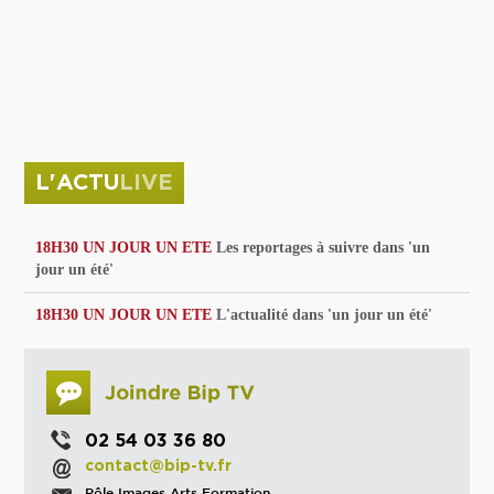
privées
Parc de sculptures
La Culture debout
Musée d'Issoudun : "le combat continue"
L'ACTU
LIVE
18H30 UN JOUR UN ETE
Les reportages à suivre dans 'un
jour un été'
18H30 UN JOUR UN ETE
L'actualité dans 'un jour un été'
02 54 03 36 80
contact@bip-tv.fr
Pôle Images Arts Formation