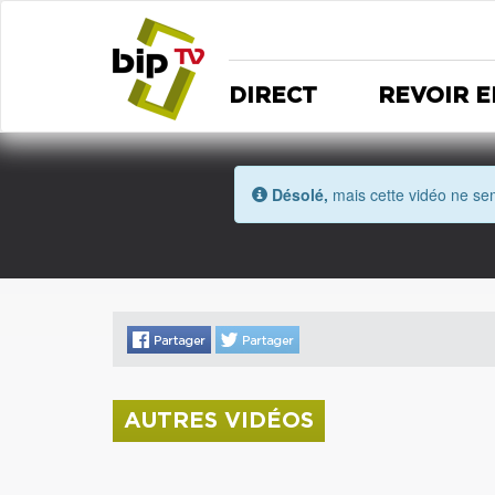
DIRECT
REVOIR E
Désolé,
mais cette vidéo ne sem
AUTRES VIDÉOS
La donation Zao Wou-Ki entre au Musée
Saint Roch
Coupe de l'Indre 2026