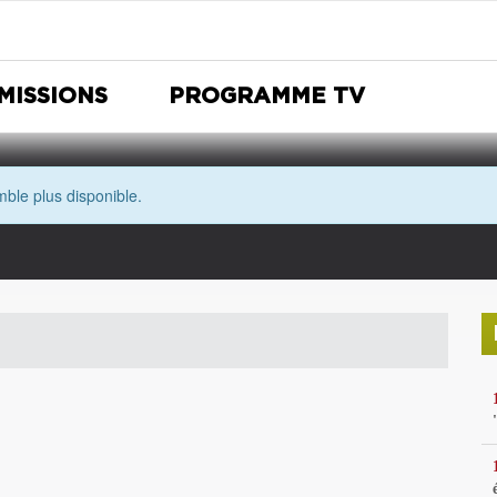
MISSIONS
PROGRAMME TV
ble plus disponible.
Nuit Européenne des musées
Avec les yeux de Morgane