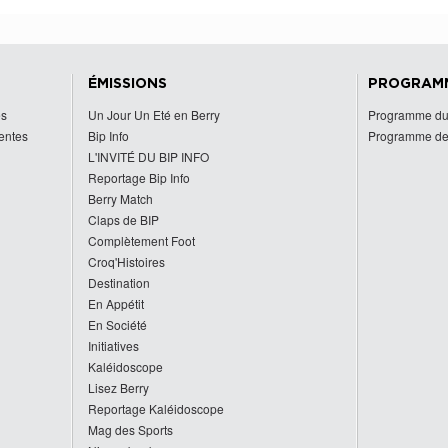
ÉMISSIONS
PROGRAM
es
Un Jour Un Eté en Berry
Programme du
centes
Bip Info
Programme de
L'INVITÉ DU BIP INFO
Reportage Bip Info
Berry Match
Claps de BIP
Complètement Foot
Croq'Histoires
Destination
En Appétit
En Société
Initiatives
Kaléidoscope
Lisez Berry
Reportage Kaléidoscope
Mag des Sports