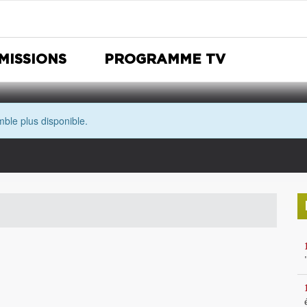
MISSIONS
PROGRAMME TV
ble plus disponible.
Nuit Européenne des musées
Avec les yeux de Morgane