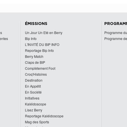
ÉMISSIONS
PROGRAM
es
Un Jour Un Eté en Berry
Programme du
centes
Bip Info
Programme de
L'INVITÉ DU BIP INFO
Reportage Bip Info
Berry Match
Claps de BIP
Complètement Foot
Croq'Histoires
Destination
En Appétit
En Société
Initiatives
Kaléidoscope
Lisez Berry
Reportage Kaléidoscope
Mag des Sports