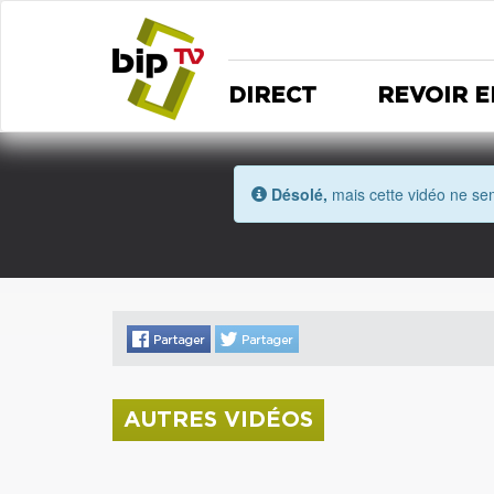
DIRECT
REVOIR E
Désolé,
mais cette vidéo ne sem
AUTRES VIDÉOS
La donation Zao Wou-Ki entre au Musée
Saint Roch
Coupe de l'Indre 2026