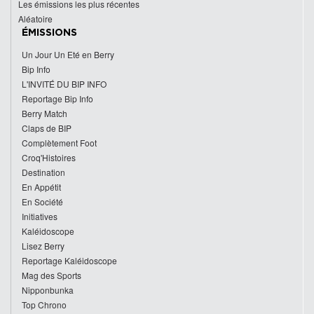
Les émissions les plus récentes
Aléatoire
ÉMISSIONS
Un Jour Un Eté en Berry
Bip Info
L'INVITÉ DU BIP INFO
Reportage Bip Info
Berry Match
Claps de BIP
Complètement Foot
Croq'Histoires
Destination
En Appétit
En Société
Initiatives
Kaléidoscope
Lisez Berry
Reportage Kaléidoscope
Mag des Sports
Nipponbunka
Top Chrono