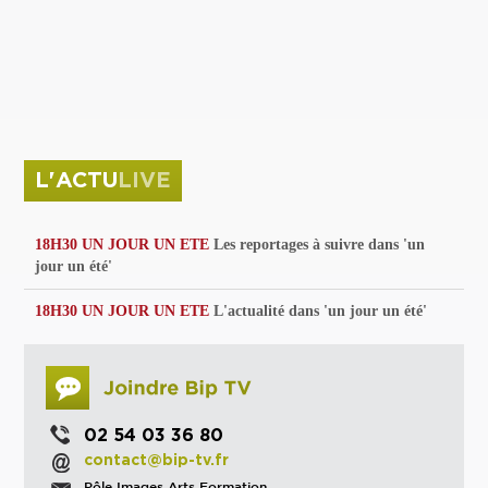
privées
Parc de sculptures
La Culture debout
Musée d'Issoudun : "le combat continue"
L'ACTU
LIVE
18H30 UN JOUR UN ETE
Les reportages à suivre dans 'un
jour un été'
18H30 UN JOUR UN ETE
L'actualité dans 'un jour un été'
02 54 03 36 80
contact@bip-tv.fr
Pôle Images Arts Formation