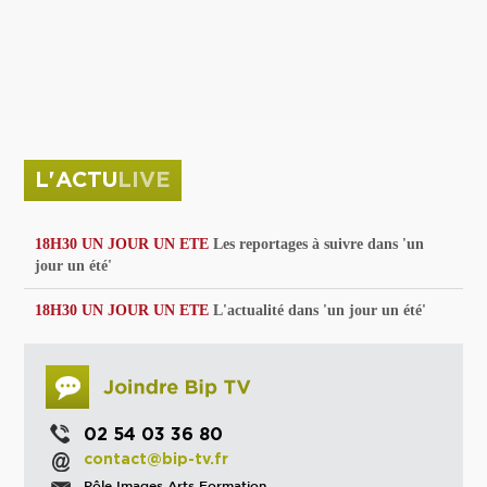
privées
Parc de sculptures
La Culture debout
Musée d'Issoudun : "le combat continue"
L'ACTU
LIVE
18H30 UN JOUR UN ETE
Les reportages à suivre dans 'un
jour un été'
18H30 UN JOUR UN ETE
L'actualité dans 'un jour un été'
02 54 03 36 80
contact@bip-tv.fr
Pôle Images Arts Formation