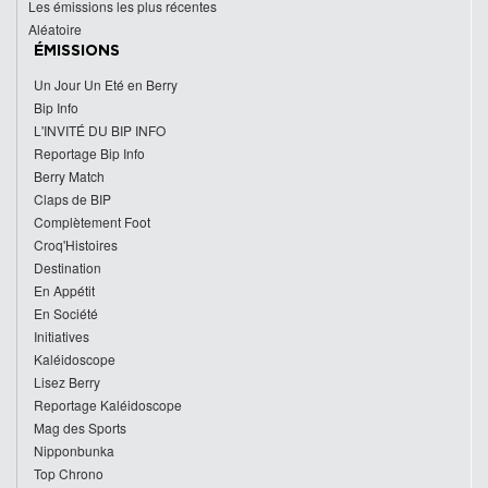
Les émissions les plus récentes
Aléatoire
ÉMISSIONS
Un Jour Un Eté en Berry
Bip Info
L'INVITÉ DU BIP INFO
Reportage Bip Info
Berry Match
Claps de BIP
Complètement Foot
Croq'Histoires
Destination
En Appétit
En Société
Initiatives
Kaléidoscope
Lisez Berry
Reportage Kaléidoscope
Mag des Sports
Nipponbunka
Top Chrono