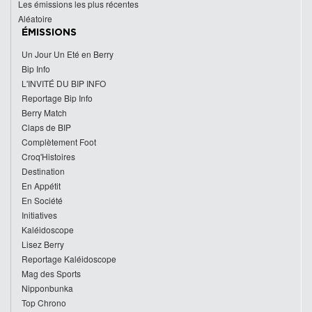
Les émissions les plus récentes
Aléatoire
ÉMISSIONS
Un Jour Un Eté en Berry
Bip Info
L'INVITÉ DU BIP INFO
Reportage Bip Info
Berry Match
Claps de BIP
Complètement Foot
Croq'Histoires
Destination
En Appétit
En Société
Initiatives
Kaléidoscope
Lisez Berry
Reportage Kaléidoscope
Mag des Sports
Nipponbunka
Top Chrono