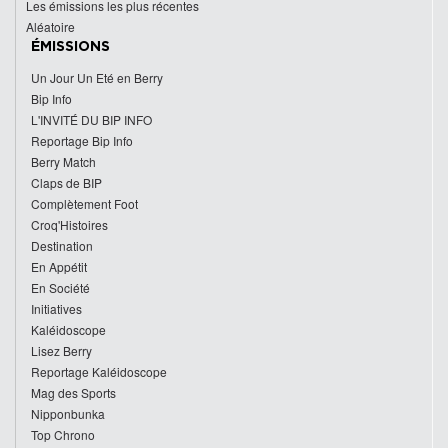
Les émissions les plus récentes
Aléatoire
ÉMISSIONS
Un Jour Un Eté en Berry
Bip Info
L'INVITÉ DU BIP INFO
Reportage Bip Info
Berry Match
Claps de BIP
Complètement Foot
Croq'Histoires
Destination
En Appétit
En Société
Initiatives
Kaléidoscope
Lisez Berry
Reportage Kaléidoscope
Mag des Sports
Nipponbunka
Top Chrono