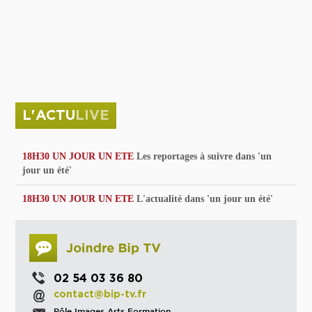
privées
Parc de sculptures
La Culture debout
Musée d'Issoudun : "le combat continue"
L'ACTU
LIVE
18H30 UN JOUR UN ETE
Les reportages à suivre dans 'un
jour un été'
18H30 UN JOUR UN ETE
L'actualité dans 'un jour un été'
02 54 03 36 80
contact@bip-tv.fr
Pôle Images Arts Formation