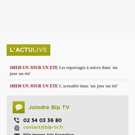
privées
Parc de sculptures
La Culture debout
Musée d'Issoudun : "le combat continue"
L'ACTU
LIVE
18H30 UN JOUR UN ETE
Les reportages à suivre dans 'un
jour un été'
18H30 UN JOUR UN ETE
L'actualité dans 'un jour un été'
02 54 03 36 80
contact@bip-tv.fr
Pôle Images Arts Formation