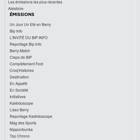
Les émissions les plus récentes
Aléatoire
ÉMISSIONS
Un Jour Un Eté en Berry
Bip Info
L'INVITÉ DU BIP INFO
Reportage Bip Info
Berry Match
Claps de BIP
Complètement Foot
Croq'Histoires
Destination
En Appétit
En Société
Initiatives
Kaléidoscope
Lisez Berry
Reportage Kaléidoscope
Mag des Sports
Nipponbunka
Top Chrono