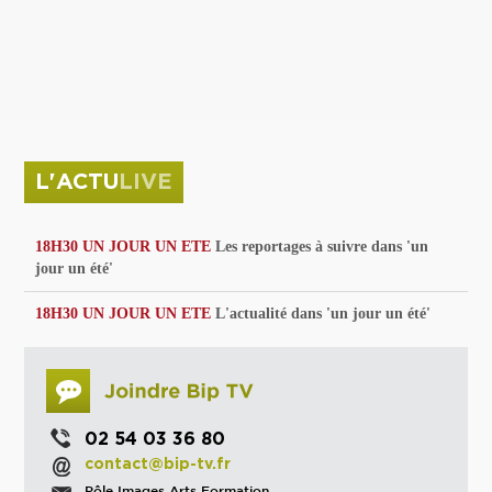
privées
Parc de sculptures
La Culture debout
Musée d'Issoudun : "le combat continue"
L'ACTU
LIVE
18H30 UN JOUR UN ETE
Les reportages à suivre dans 'un
jour un été'
18H30 UN JOUR UN ETE
L'actualité dans 'un jour un été'
02 54 03 36 80
contact@bip-tv.fr
Pôle Images Arts Formation