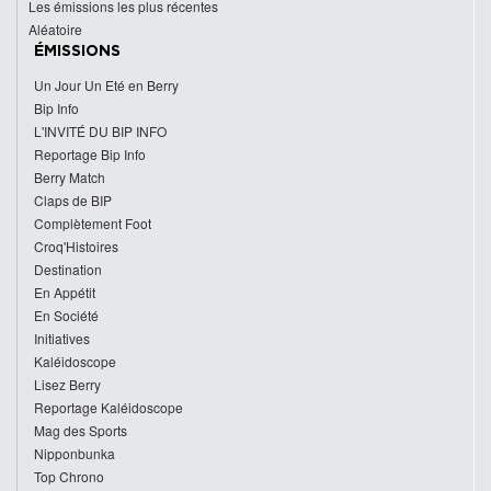
Les émissions les plus récentes
Aléatoire
ÉMISSIONS
Un Jour Un Eté en Berry
Bip Info
L'INVITÉ DU BIP INFO
Reportage Bip Info
Berry Match
Claps de BIP
Complètement Foot
Croq'Histoires
Destination
En Appétit
En Société
Initiatives
Kaléidoscope
Lisez Berry
Reportage Kaléidoscope
Mag des Sports
Nipponbunka
Top Chrono