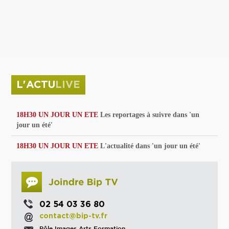
privées
Parc de sculptures
La Culture debout
Musée d'Issoudun : "le combat continue"
L'ACTU
LIVE
18H30 UN JOUR UN ETE
Les reportages à suivre dans 'un
jour un été'
18H30 UN JOUR UN ETE
L'actualité dans 'un jour un été'
02 54 03 36 80
contact@bip-tv.fr
Pôle Images Arts Formation