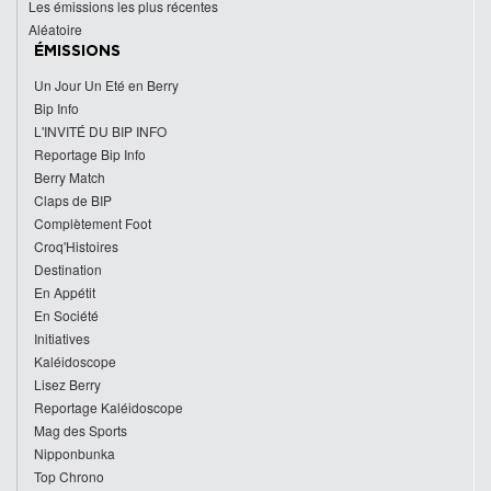
Les émissions les plus récentes
Aléatoire
ÉMISSIONS
Un Jour Un Eté en Berry
Bip Info
L'INVITÉ DU BIP INFO
Reportage Bip Info
Berry Match
Claps de BIP
Complètement Foot
Croq'Histoires
Destination
En Appétit
En Société
Initiatives
Kaléidoscope
Lisez Berry
Reportage Kaléidoscope
Mag des Sports
Nipponbunka
Top Chrono