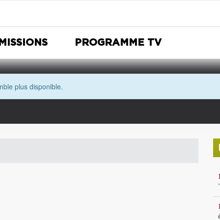
MISSIONS
PROGRAMME TV
ble plus disponible.
Nuit Européenne des musées
Avec les yeux de Morgane