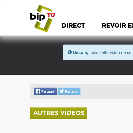
DIRECT
REVOIR E
Désolé,
mais cette vidéo ne sem
AUTRES VIDÉOS
La donation Zao Wou-Ki entre au Musée
Saint Roch
Coupe de l'Indre 2026