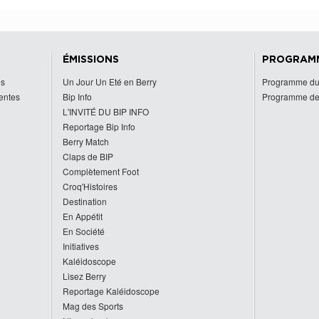
ÉMISSIONS
PROGRAM
es
Un Jour Un Eté en Berry
Programme du
centes
Bip Info
Programme de
L'INVITÉ DU BIP INFO
Reportage Bip Info
Berry Match
Claps de BIP
Complètement Foot
Croq'Histoires
Destination
En Appétit
En Société
Initiatives
Kaléidoscope
Lisez Berry
Reportage Kaléidoscope
Mag des Sports