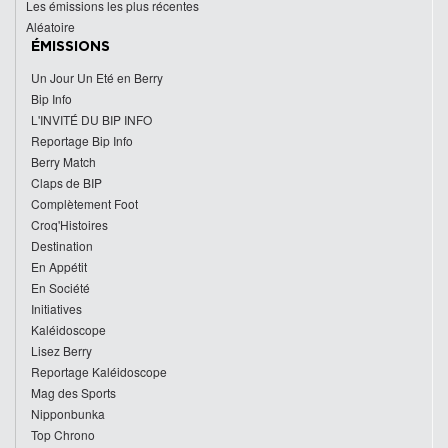
Les émissions les plus récentes
Aléatoire
ÉMISSIONS
Un Jour Un Eté en Berry
Bip Info
L'INVITÉ DU BIP INFO
Reportage Bip Info
Berry Match
Claps de BIP
Complètement Foot
Croq'Histoires
Destination
En Appétit
En Société
Initiatives
Kaléidoscope
Lisez Berry
Reportage Kaléidoscope
Mag des Sports
Nipponbunka
Top Chrono