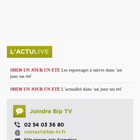
privées
Parc de sculptures
La Culture debout
Musée d'Issoudun : "le combat continue"
L'ACTU
LIVE
18H30 UN JOUR UN ETE
Les reportages à suivre dans 'un
jour un été'
18H30 UN JOUR UN ETE
L'actualité dans 'un jour un été'
02 54 03 36 80
contact@bip-tv.fr
Pôle Images Arts Formation