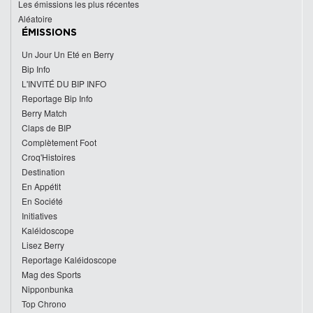
Les émissions les plus récentes
Aléatoire
ÉMISSIONS
Un Jour Un Eté en Berry
Bip Info
L'INVITÉ DU BIP INFO
Reportage Bip Info
Berry Match
Claps de BIP
Complètement Foot
Croq'Histoires
Destination
En Appétit
En Société
Initiatives
Kaléidoscope
Lisez Berry
Reportage Kaléidoscope
Mag des Sports
Nipponbunka
Top Chrono