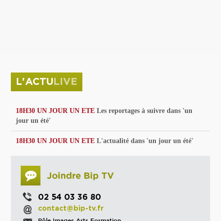
privées
Parc de sculptures
La Culture debout
Musée d'Issoudun : "le combat continue"
L'ACTU
LIVE
18H30 UN JOUR UN ETE
Les reportages à suivre dans 'un
jour un été'
18H30 UN JOUR UN ETE
L'actualité dans 'un jour un été'
02 54 03 36 80
contact@bip-tv.fr
Pôle Images Arts Formation