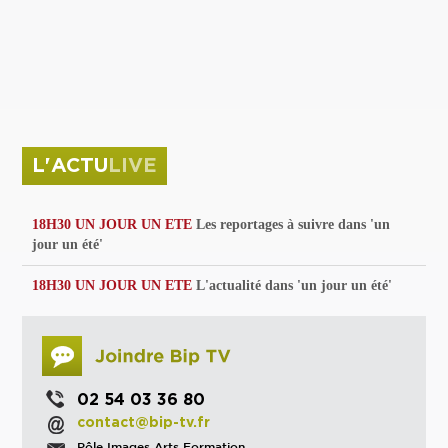
privées
Parc de sculptures
La Culture debout
Musée d'Issoudun : "le combat continue"
L'ACTU
LIVE
18H30 UN JOUR UN ETE
Les reportages à suivre dans 'un
jour un été'
18H30 UN JOUR UN ETE
L'actualité dans 'un jour un été'
02 54 03 36 80
contact@bip-tv.fr
Pôle Images Arts Formation