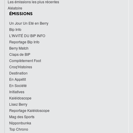
Les émissions les plus récentes
Aléatoire
ÉMISSIONS
Un Jour Un Eté en Berry
Bip Info
L'INVITÉ DU BIP INFO
Reportage Bip Info
Berry Match
Claps de BIP
Complètement Foot
Croq'Histoires
Destination
En Appétit
En Société
Initiatives
Kaléidoscope
Lisez Berry
Reportage Kaléidoscope
Mag des Sports
Nipponbunka
Top Chrono