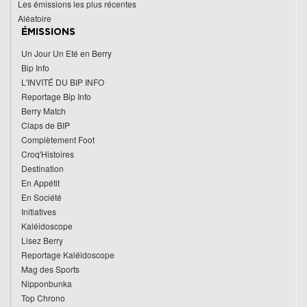
Les émissions les plus récentes
Aléatoire
ÉMISSIONS
Un Jour Un Eté en Berry
Bip Info
L'INVITÉ DU BIP INFO
Reportage Bip Info
Berry Match
Claps de BIP
Complètement Foot
Croq'Histoires
Destination
En Appétit
En Société
Initiatives
Kaléidoscope
Lisez Berry
Reportage Kaléidoscope
Mag des Sports
Nipponbunka
Top Chrono