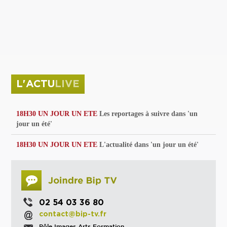
privées
Parc de sculptures
La Culture debout
Musée d'Issoudun : "le combat continue"
L'ACTU
LIVE
18H30 UN JOUR UN ETE
Les reportages à suivre dans 'un
jour un été'
18H30 UN JOUR UN ETE
L'actualité dans 'un jour un été'
02 54 03 36 80
contact@bip-tv.fr
Pôle Images Arts Formation