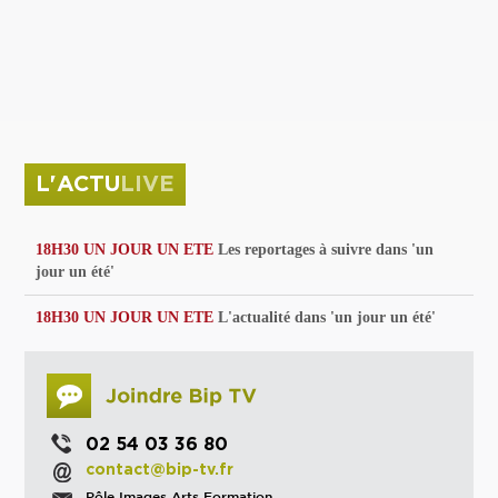
privées
Parc de sculptures
La Culture debout
Musée d'Issoudun : "le combat continue"
L'ACTU
LIVE
18H30 UN JOUR UN ETE
Les reportages à suivre dans 'un
jour un été'
18H30 UN JOUR UN ETE
L'actualité dans 'un jour un été'
02 54 03 36 80
contact@bip-tv.fr
Pôle Images Arts Formation