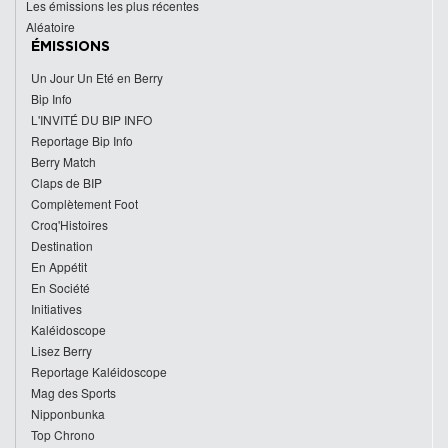
Les émissions les plus récentes
Aléatoire
ÉMISSIONS
Un Jour Un Eté en Berry
Bip Info
L'INVITÉ DU BIP INFO
Reportage Bip Info
Berry Match
Claps de BIP
Complètement Foot
Croq'Histoires
Destination
En Appétit
En Société
Initiatives
Kaléidoscope
Lisez Berry
Reportage Kaléidoscope
Mag des Sports
Nipponbunka
Top Chrono