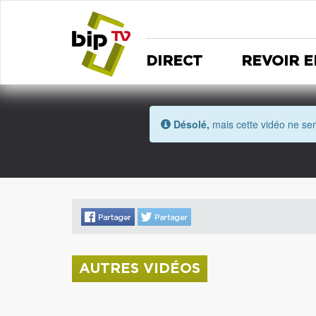
DIRECT
REVOIR E
Désolé,
mais cette vidéo ne sem
AUTRES VIDÉOS
La donation Zao Wou-Ki entre au Musée
Saint Roch
Coupe de l'Indre 2026