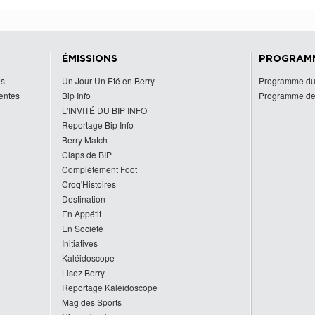
ÉMISSIONS
PROGRAM
es
Un Jour Un Eté en Berry
Programme du
centes
Bip Info
Programme de
L'INVITÉ DU BIP INFO
Reportage Bip Info
Berry Match
Claps de BIP
Complètement Foot
Croq'Histoires
Destination
En Appétit
En Société
Initiatives
Kaléidoscope
Lisez Berry
Reportage Kaléidoscope
Mag des Sports