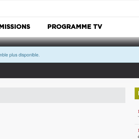
MISSIONS
PROGRAMME TV
ble plus disponible.
Nuit Européenne des musées
Avec les yeux de Morgane