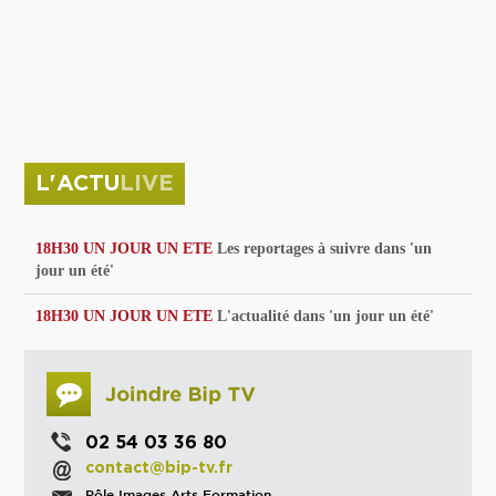
privées
Parc de sculptures
La Culture debout
Musée d'Issoudun : "le combat continue"
L'ACTU
LIVE
18H30 UN JOUR UN ETE
Les reportages à suivre dans 'un
jour un été'
18H30 UN JOUR UN ETE
L'actualité dans 'un jour un été'
02 54 03 36 80
contact@bip-tv.fr
Pôle Images Arts Formation