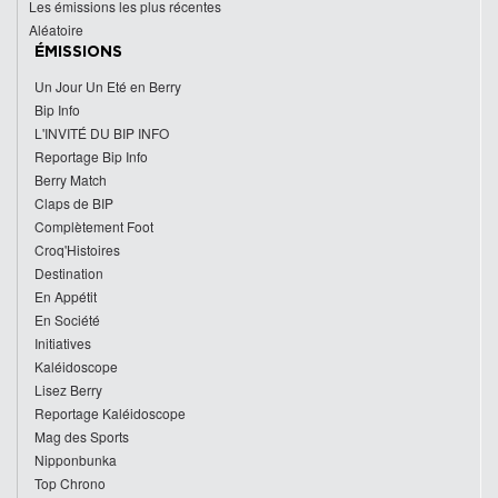
Les émissions les plus récentes
Aléatoire
ÉMISSIONS
Un Jour Un Eté en Berry
Bip Info
L'INVITÉ DU BIP INFO
Reportage Bip Info
Berry Match
Claps de BIP
Complètement Foot
Croq'Histoires
Destination
En Appétit
En Société
Initiatives
Kaléidoscope
Lisez Berry
Reportage Kaléidoscope
Mag des Sports
Nipponbunka
Top Chrono