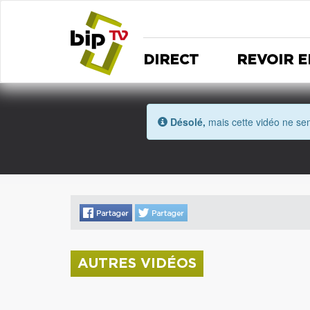
DIRECT
REVOIR E
Désolé,
mais cette vidéo ne sem
AUTRES VIDÉOS
La donation Zao Wou-Ki entre au Musée
Saint Roch
Coupe de l'Indre 2026