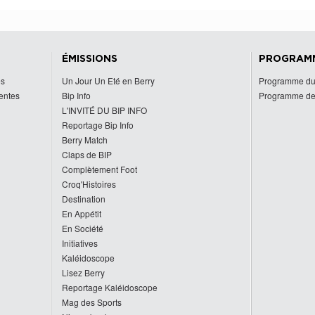
ÉMISSIONS
PROGRAM
es
Un Jour Un Eté en Berry
Programme du
centes
Bip Info
Programme de
L'INVITÉ DU BIP INFO
Reportage Bip Info
Berry Match
Claps de BIP
Complètement Foot
Croq'Histoires
Destination
En Appétit
En Société
Initiatives
Kaléidoscope
Lisez Berry
Reportage Kaléidoscope
Mag des Sports