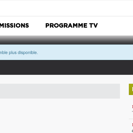
MISSIONS
PROGRAMME TV
ble plus disponible.
Nuit Européenne des musées
Avec les yeux de Morgane