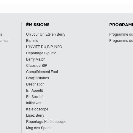
ÉMISSIONS
PROGRAM
es
Un Jour Un Eté en Berry
Programme du
centes
Bip Info
Programme de
L'INVITÉ DU BIP INFO
Reportage Bip Info
Berry Match
Claps de BIP
Complètement Foot
Croq'Histoires
Destination
En Appétit
En Société
Initiatives
Kaléidoscope
Lisez Berry
Reportage Kaléidoscope
Mag des Sports