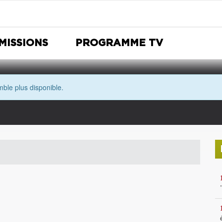
MISSIONS
PROGRAMME TV
ble plus disponible.
Nuit Européenne des musées
Avec les yeux de Morgane