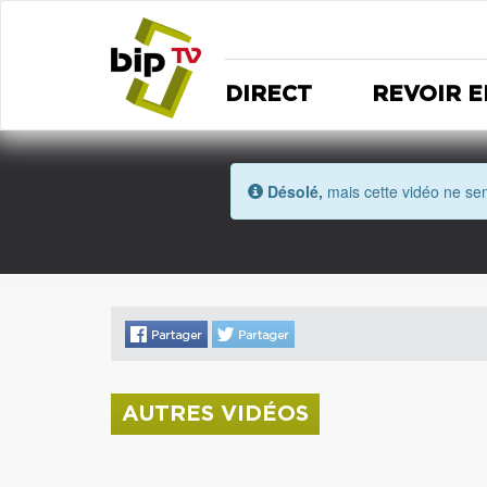
DIRECT
REVOIR E
Désolé,
mais cette vidéo ne sem
AUTRES VIDÉOS
La donation Zao Wou-Ki entre au Musée
Saint Roch
Coupe de l'Indre 2026