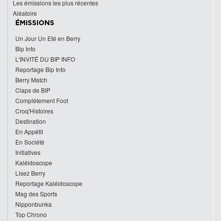
Les émissions les plus récentes
Aléatoire
ÉMISSIONS
Un Jour Un Eté en Berry
Bip Info
L'INVITÉ DU BIP INFO
Reportage Bip Info
Berry Match
Claps de BIP
Complètement Foot
Croq'Histoires
Destination
En Appétit
En Société
Initiatives
Kaléidoscope
Lisez Berry
Reportage Kaléidoscope
Mag des Sports
Nipponbunka
Top Chrono