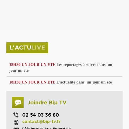
privées
Parc de sculptures
La Culture debout
Musée d'Issoudun : "le combat continue"
L'ACTU
LIVE
18H30 UN JOUR UN ETE
Les reportages à suivre dans 'un
jour un été'
18H30 UN JOUR UN ETE
L'actualité dans 'un jour un été'
02 54 03 36 80
contact@bip-tv.fr
Pôle Images Arts Formation