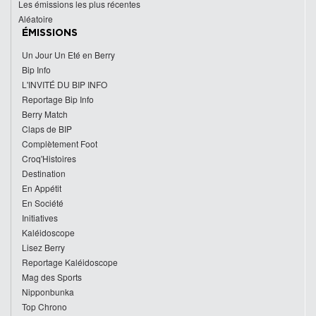
Les émissions les plus récentes
Aléatoire
ÉMISSIONS
Un Jour Un Eté en Berry
Bip Info
L'INVITÉ DU BIP INFO
Reportage Bip Info
Berry Match
Claps de BIP
Complètement Foot
Croq'Histoires
Destination
En Appétit
En Société
Initiatives
Kaléidoscope
Lisez Berry
Reportage Kaléidoscope
Mag des Sports
Nipponbunka
Top Chrono