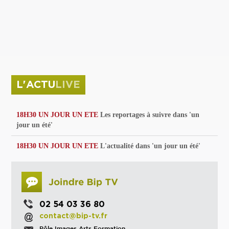
privées
Parc de sculptures
La Culture debout
Musée d'Issoudun : "le combat continue"
L'ACTU
LIVE
18H30 UN JOUR UN ETE
Les reportages à suivre dans 'un
jour un été'
18H30 UN JOUR UN ETE
L'actualité dans 'un jour un été'
02 54 03 36 80
contact@bip-tv.fr
Pôle Images Arts Formation