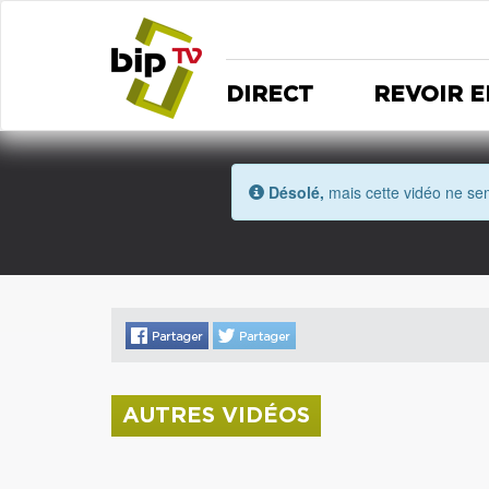
DIRECT
REVOIR E
Désolé,
mais cette vidéo ne sem
AUTRES VIDÉOS
La donation Zao Wou-Ki entre au Musée
Saint Roch
Coupe de l'Indre 2026