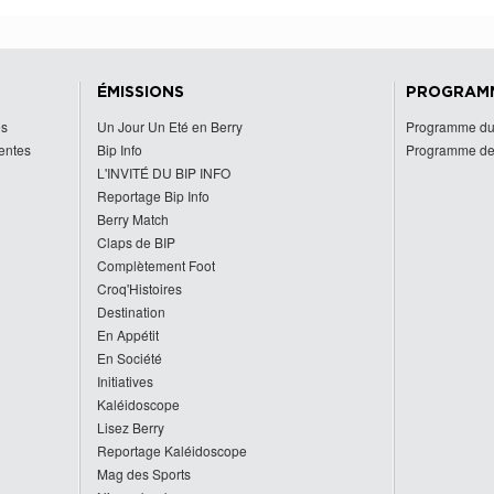
ÉMISSIONS
PROGRAM
es
Un Jour Un Eté en Berry
Programme du
centes
Bip Info
Programme de
L'INVITÉ DU BIP INFO
Reportage Bip Info
Berry Match
Claps de BIP
Complètement Foot
Croq'Histoires
Destination
En Appétit
En Société
Initiatives
Kaléidoscope
Lisez Berry
Reportage Kaléidoscope
Mag des Sports