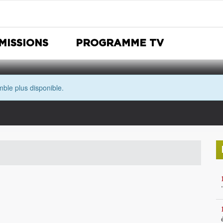
MISSIONS
PROGRAMME TV
ble plus disponible.
Nuit Européenne des musées
Avec les yeux de Morgane