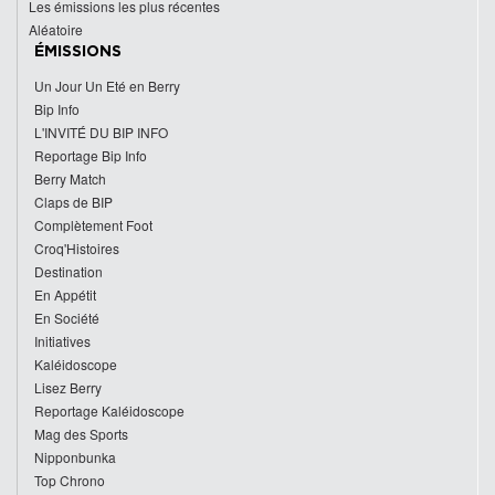
Les émissions les plus récentes
Aléatoire
ÉMISSIONS
Un Jour Un Eté en Berry
Bip Info
L'INVITÉ DU BIP INFO
Reportage Bip Info
Berry Match
Claps de BIP
Complètement Foot
Croq'Histoires
Destination
En Appétit
En Société
Initiatives
Kaléidoscope
Lisez Berry
Reportage Kaléidoscope
Mag des Sports
Nipponbunka
Top Chrono