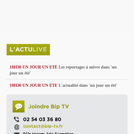
privées
Parc de sculptures
La Culture debout
Musée d'Issoudun : "le combat continue"
L'ACTU
LIVE
18H30 UN JOUR UN ETE
Les reportages à suivre dans 'un
jour un été'
18H30 UN JOUR UN ETE
L'actualité dans 'un jour un été'
02 54 03 36 80
contact@bip-tv.fr
Pôle Images Arts Formation