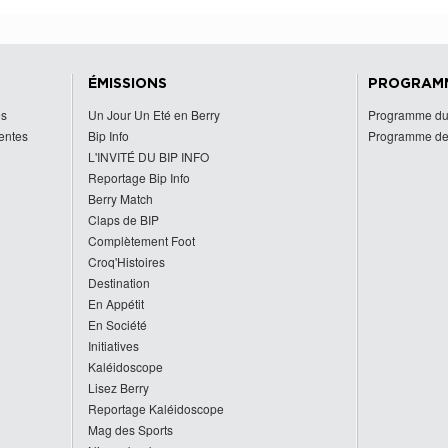
ÉMISSIONS
PROGRAM
es
Un Jour Un Eté en Berry
Programme du
centes
Bip Info
Programme de
L'INVITÉ DU BIP INFO
Reportage Bip Info
Berry Match
Claps de BIP
Complètement Foot
Croq'Histoires
Destination
En Appétit
En Société
Initiatives
Kaléidoscope
Lisez Berry
Reportage Kaléidoscope
Mag des Sports