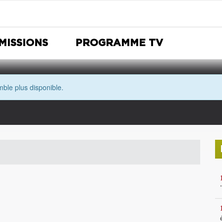
MISSIONS
PROGRAMME TV
ble plus disponible.
Nuit Européenne des musées
Avec les yeux de Morgane