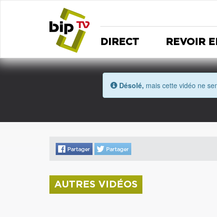
DIRECT
REVOIR E
Désolé,
mais cette vidéo ne sem
AUTRES VIDÉOS
La donation Zao Wou-Ki entre au Musée
Saint Roch
Coupe de l'Indre 2026