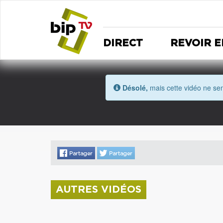
DIRECT
REVOIR E
Désolé,
mais cette vidéo ne sem
AUTRES VIDÉOS
La donation Zao Wou-Ki entre au Musée
Saint Roch
Coupe de l'Indre 2026