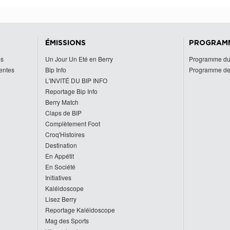
ÉMISSIONS
PROGRAM
es
Un Jour Un Eté en Berry
Programme du
centes
Bip Info
Programme de
L'INVITÉ DU BIP INFO
Reportage Bip Info
Berry Match
Claps de BIP
Complètement Foot
Croq'Histoires
Destination
En Appétit
En Société
Initiatives
Kaléidoscope
Lisez Berry
Reportage Kaléidoscope
Mag des Sports