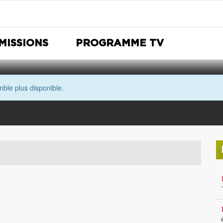
MISSIONS
PROGRAMME TV
ble plus disponible.
Nuit Européenne des musées
Avec les yeux de Morgane