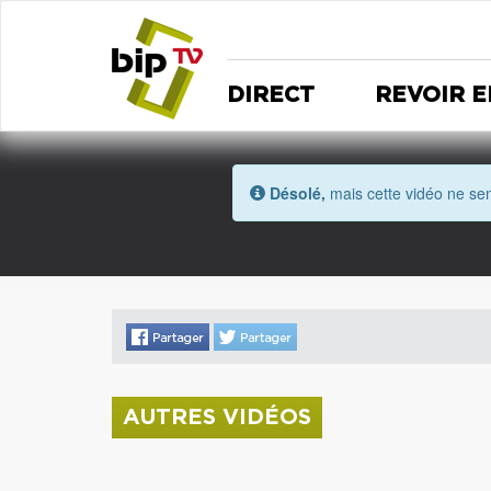
DIRECT
REVOIR E
Désolé,
mais cette vidéo ne sem
AUTRES VIDÉOS
La donation Zao Wou-Ki entre au Musée
Saint Roch
Coupe de l'Indre 2026