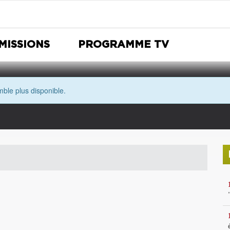
MISSIONS
PROGRAMME TV
ble plus disponible.
Nuit Européenne des musées
Avec les yeux de Morgane