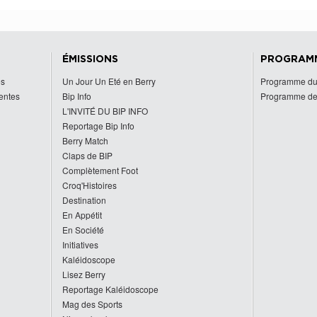
ÉMISSIONS
PROGRAM
es
Un Jour Un Eté en Berry
Programme du
centes
Bip Info
Programme de
L'INVITÉ DU BIP INFO
Reportage Bip Info
Berry Match
Claps de BIP
Complètement Foot
Croq'Histoires
Destination
En Appétit
En Société
Initiatives
Kaléidoscope
Lisez Berry
Reportage Kaléidoscope
Mag des Sports