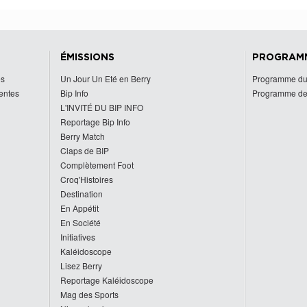
ÉMISSIONS
PROGRAM
es
Un Jour Un Eté en Berry
Programme du
centes
Bip Info
Programme de
L'INVITÉ DU BIP INFO
Reportage Bip Info
Berry Match
Claps de BIP
Complètement Foot
Croq'Histoires
Destination
En Appétit
En Société
Initiatives
Kaléidoscope
Lisez Berry
Reportage Kaléidoscope
Mag des Sports