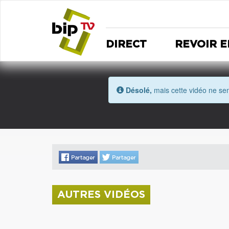
DIRECT
REVOIR E
Désolé,
mais cette vidéo ne sem
AUTRES VIDÉOS
La donation Zao Wou-Ki entre au Musée
Saint Roch
Coupe de l'Indre 2026