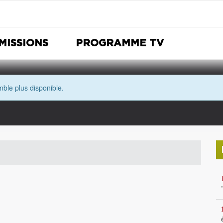
MISSIONS
PROGRAMME TV
ble plus disponible.
Nuit Européenne des musées
Avec les yeux de Morgane