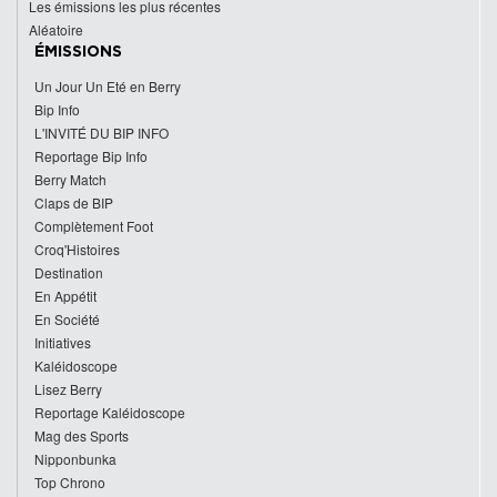
Les émissions les plus récentes
Aléatoire
ÉMISSIONS
Un Jour Un Eté en Berry
Bip Info
L'INVITÉ DU BIP INFO
Reportage Bip Info
Berry Match
Claps de BIP
Complètement Foot
Croq'Histoires
Destination
En Appétit
En Société
Initiatives
Kaléidoscope
Lisez Berry
Reportage Kaléidoscope
Mag des Sports
Nipponbunka
Top Chrono