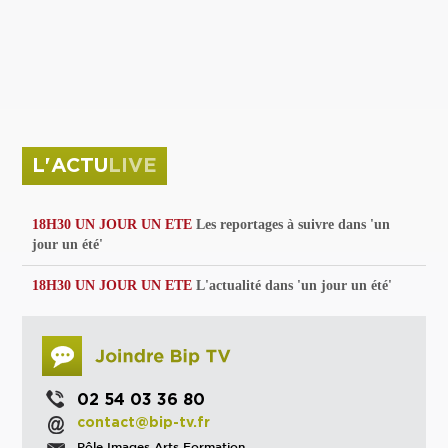
privées
Parc de sculptures
La Culture debout
Musée d'Issoudun : "le combat continue"
L'ACTU
LIVE
18H30 UN JOUR UN ETE
Les reportages à suivre dans 'un
jour un été'
18H30 UN JOUR UN ETE
L'actualité dans 'un jour un été'
02 54 03 36 80
contact@bip-tv.fr
Pôle Images Arts Formation