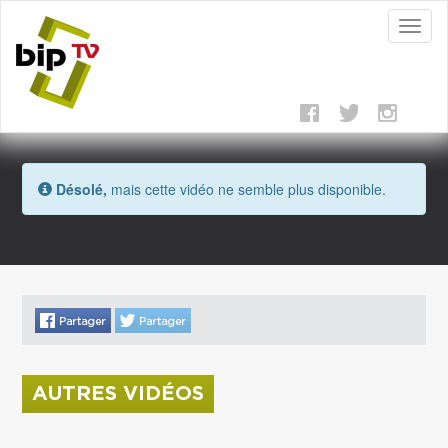
Toggl
naviga
Désolé,
mais cette vidéo ne semble plus disponible.
AUTRES VIDÉOS
La donation Zao Wou-Ki entre au Musée Saint
Roch