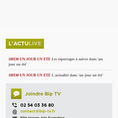
privées
Parc de sculptures
La Culture debout
Musée d'Issoudun : "le combat continue"
L'ACTU
LIVE
18H30 UN JOUR UN ETE
Les reportages à suivre dans 'un
jour un été'
18H30 UN JOUR UN ETE
L'actualité dans 'un jour un été'
02 54 03 36 80
contact@bip-tv.fr
Pôle Images Arts Formation