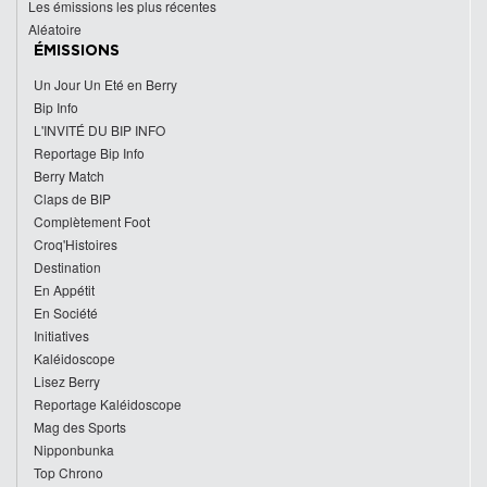
Les émissions les plus récentes
Aléatoire
ÉMISSIONS
Un Jour Un Eté en Berry
Bip Info
L'INVITÉ DU BIP INFO
Reportage Bip Info
Berry Match
Claps de BIP
Complètement Foot
Croq'Histoires
Destination
En Appétit
En Société
Initiatives
Kaléidoscope
Lisez Berry
Reportage Kaléidoscope
Mag des Sports
Nipponbunka
Top Chrono