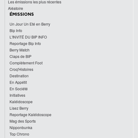
Les émissions les plus récentes
Aléatoire
ÉMISSIONS
Un Jour Un Eté en Berry
Bip Info
L'INVITÉ DU BIP INFO
Reportage Bip Info
Berry Match
Claps de BIP
Complètement Foot
Croq'Histoires
Destination
En Appétit
En Société
Initiatives
Kaléidoscope
Lisez Berry
Reportage Kaléidoscope
Mag des Sports
Nipponbunka
Top Chrono