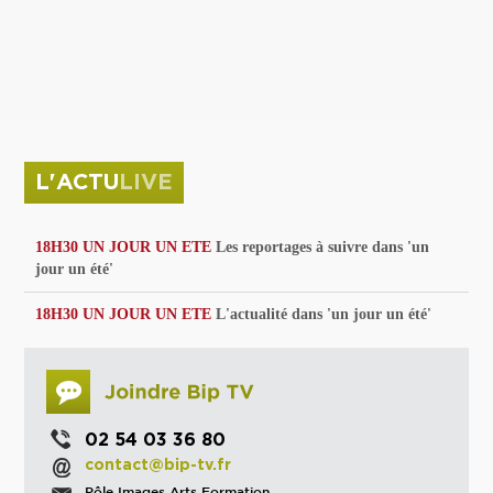
privées
Parc de sculptures
La Culture debout
Musée d'Issoudun : "le combat continue"
L'ACTU
LIVE
18H30 UN JOUR UN ETE
Les reportages à suivre dans 'un
jour un été'
18H30 UN JOUR UN ETE
L'actualité dans 'un jour un été'
02 54 03 36 80
contact@bip-tv.fr
Pôle Images Arts Formation