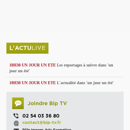
privées
Parc de sculptures
La Culture debout
Musée d'Issoudun : "le combat continue"
L'ACTU
LIVE
18H30 UN JOUR UN ETE
Les reportages à suivre dans 'un
jour un été'
18H30 UN JOUR UN ETE
L'actualité dans 'un jour un été'
02 54 03 36 80
contact@bip-tv.fr
Pôle Images Arts Formation