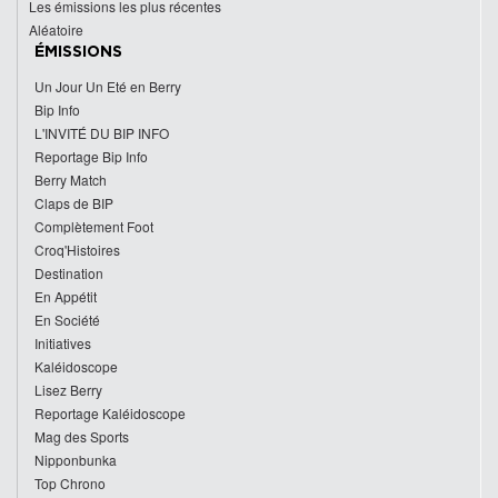
Les émissions les plus récentes
Aléatoire
ÉMISSIONS
Un Jour Un Eté en Berry
Bip Info
L'INVITÉ DU BIP INFO
Reportage Bip Info
Berry Match
Claps de BIP
Complètement Foot
Croq'Histoires
Destination
En Appétit
En Société
Initiatives
Kaléidoscope
Lisez Berry
Reportage Kaléidoscope
Mag des Sports
Nipponbunka
Top Chrono