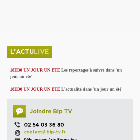
privées
Parc de sculptures
La Culture debout
Musée d'Issoudun : "le combat continue"
L'ACTU
LIVE
18H30 UN JOUR UN ETE
Les reportages à suivre dans 'un
jour un été'
18H30 UN JOUR UN ETE
L'actualité dans 'un jour un été'
02 54 03 36 80
contact@bip-tv.fr
Pôle Images Arts Formation