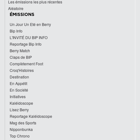
Les émissions les plus récentes
Aléatoire
ÉMISSIONS
Un Jour Un Eté en Berry
Bip Info
L'INVITÉ DU BIP INFO
Reportage Bip Info
Berry Match
Claps de BIP
Complètement Foot
Croq'Histoires
Destination
En Appétit
En Société
Initiatives
Kaléidoscope
Lisez Berry
Reportage Kaléidoscope
Mag des Sports
Nipponbunka
Top Chrono