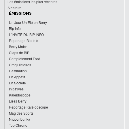
Les émissions les plus récentes
Aléatoire
ÉMISSIONS
Un Jour Un Eté en Berry
Bip Info
L'INVITÉ DU BIP INFO
Reportage Bip Info
Berry Match
Claps de BIP
Complètement Foot
Croq'Histoires
Destination
En Appétit
En Société
Initiatives
Kaléidoscope
Lisez Berry
Reportage Kaléidoscope
Mag des Sports
Nipponbunka
Top Chrono