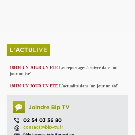
privées
Parc de sculptures
La Culture debout
Musée d'Issoudun : "le combat continue"
L'ACTU
LIVE
18H30 UN JOUR UN ETE
Les reportages à suivre dans 'un
jour un été'
18H30 UN JOUR UN ETE
L'actualité dans 'un jour un été'
02 54 03 36 80
contact@bip-tv.fr
Pôle Images Arts Formation