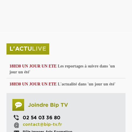
privées
Parc de sculptures
La Culture debout
Musée d'Issoudun : "le combat continue"
L'ACTU
LIVE
18H30 UN JOUR UN ETE
Les reportages à suivre dans 'un
jour un été'
18H30 UN JOUR UN ETE
L'actualité dans 'un jour un été'
02 54 03 36 80
contact@bip-tv.fr
Pôle Images Arts Formation