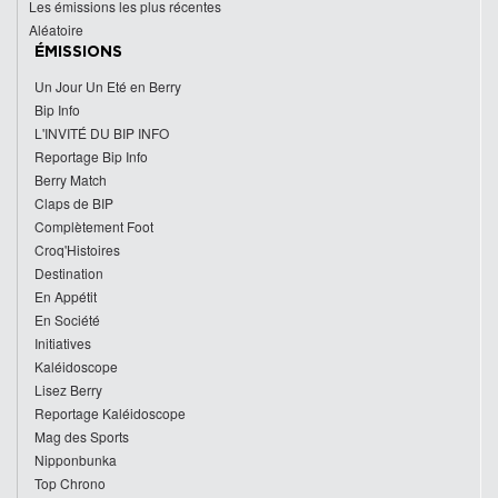
Les émissions les plus récentes
Aléatoire
ÉMISSIONS
Un Jour Un Eté en Berry
Bip Info
L'INVITÉ DU BIP INFO
Reportage Bip Info
Berry Match
Claps de BIP
Complètement Foot
Croq'Histoires
Destination
En Appétit
En Société
Initiatives
Kaléidoscope
Lisez Berry
Reportage Kaléidoscope
Mag des Sports
Nipponbunka
Top Chrono