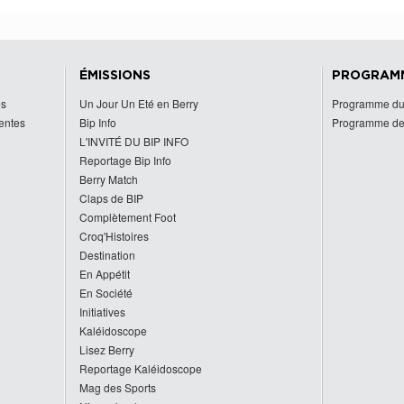
ÉMISSIONS
PROGRAM
es
Un Jour Un Eté en Berry
Programme du
centes
Bip Info
Programme de
L'INVITÉ DU BIP INFO
Reportage Bip Info
Berry Match
Claps de BIP
Complètement Foot
Croq'Histoires
Destination
En Appétit
En Société
Initiatives
Kaléidoscope
Lisez Berry
Reportage Kaléidoscope
Mag des Sports