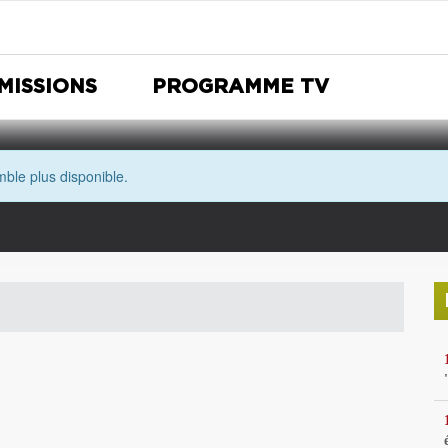
MISSIONS
PROGRAMME TV
ble plus disponible.
Nuit Européenne des musées
Avec les yeux de Morgane