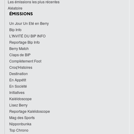
Les émissions les plus récentes
Aléatoire
ÉMISSIONS
Un Jour Un Eté en Berry
Bip Info
L'INVITÉ DU BIP INFO
Reportage Bip Info
Berry Match
Claps de BIP
Complètement Foot
Croq'Histoires
Destination
En Appétit
En Société
Initiatives
Kaléidoscope
Lisez Berry
Reportage Kaléidoscope
Mag des Sports
Nipponbunka
Top Chrono