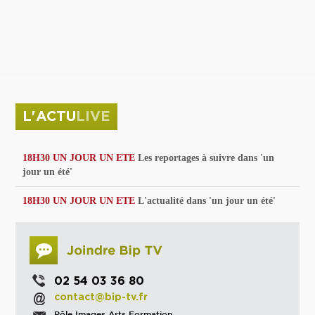
privées
Parc de sculptures
La Culture debout
Musée d'Issoudun : "le combat continue"
L'ACTU
LIVE
18H30 UN JOUR UN ETE
Les reportages à suivre dans 'un
jour un été'
18H30 UN JOUR UN ETE
L'actualité dans 'un jour un été'
02 54 03 36 80
contact@bip-tv.fr
Pôle Images Arts Formation