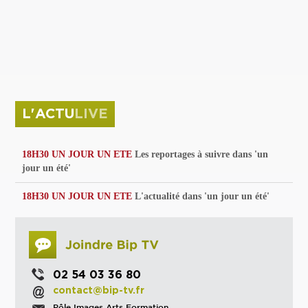
privées
Parc de sculptures
La Culture debout
Musée d'Issoudun : "le combat continue"
L'ACTU
LIVE
18H30 UN JOUR UN ETE
Les reportages à suivre dans 'un
jour un été'
18H30 UN JOUR UN ETE
L'actualité dans 'un jour un été'
02 54 03 36 80
contact@bip-tv.fr
Pôle Images Arts Formation