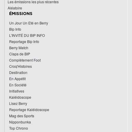
Les émissions les plus récentes
Aléatoire
ÉMISSIONS
Un Jour Un Eté en Berry
Bip Info
L'INVITÉ DU BIP INFO
Reportage Bip Info
Berry Match
Claps de BIP
Complètement Foot
Croq'Histoires
Destination
En Appétit
En Société
Initiatives
Kaléidoscope
Lisez Berry
Reportage Kaléidoscope
Mag des Sports
Nipponbunka
Top Chrono