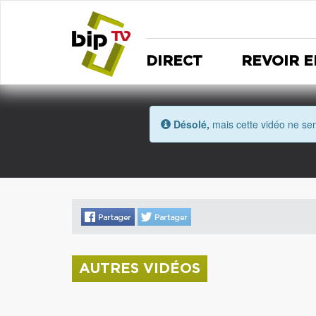
DIRECT
REVOIR E
Désolé,
mais cette vidéo ne sem
AUTRES VIDÉOS
La donation Zao Wou-Ki entre au Musée
Saint Roch
Coupe de l'Indre 2026