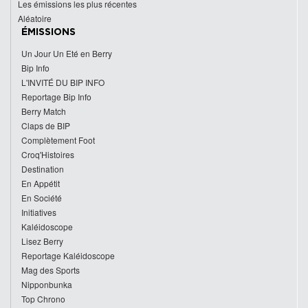
Les émissions les plus récentes
Aléatoire
ÉMISSIONS
Un Jour Un Eté en Berry
Bip Info
L'INVITÉ DU BIP INFO
Reportage Bip Info
Berry Match
Claps de BIP
Complètement Foot
Croq'Histoires
Destination
En Appétit
En Société
Initiatives
Kaléidoscope
Lisez Berry
Reportage Kaléidoscope
Mag des Sports
Nipponbunka
Top Chrono