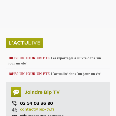
privées
Parc de sculptures
La Culture debout
Musée d'Issoudun : "le combat continue"
L'ACTU
LIVE
18H30 UN JOUR UN ETE
Les reportages à suivre dans 'un
jour un été'
18H30 UN JOUR UN ETE
L'actualité dans 'un jour un été'
02 54 03 36 80
contact@bip-tv.fr
Pôle Images Arts Formation