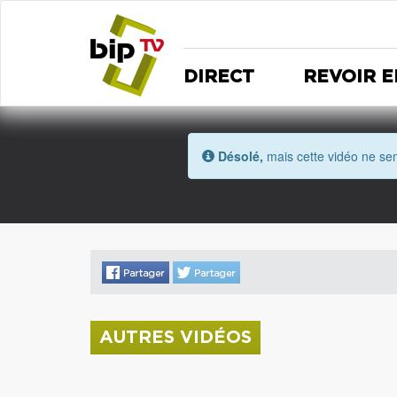
DIRECT
REVOIR E
Désolé,
mais cette vidéo ne sem
AUTRES VIDÉOS
La donation Zao Wou-Ki entre au Musée
Saint Roch
Coupe de l'Indre 2026