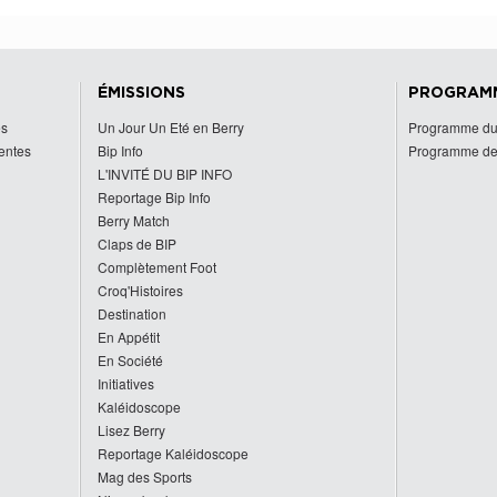
ÉMISSIONS
PROGRAM
es
Un Jour Un Eté en Berry
Programme du
centes
Bip Info
Programme de
L'INVITÉ DU BIP INFO
Reportage Bip Info
Berry Match
Claps de BIP
Complètement Foot
Croq'Histoires
Destination
En Appétit
En Société
Initiatives
Kaléidoscope
Lisez Berry
Reportage Kaléidoscope
Mag des Sports