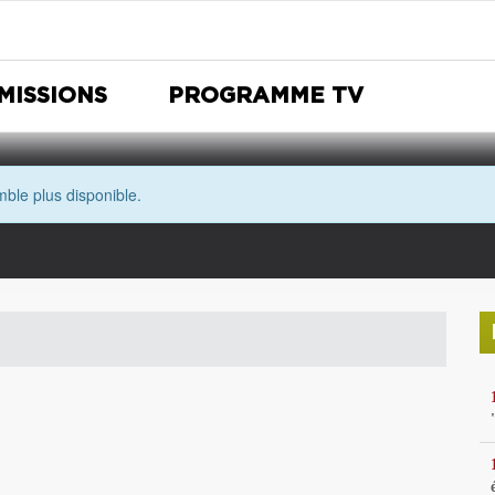
MISSIONS
PROGRAMME TV
ble plus disponible.
Nuit Européenne des musées
Avec les yeux de Morgane