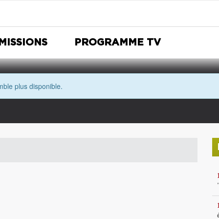
MISSIONS
PROGRAMME TV
ble plus disponible.
Nuit Européenne des musées
Avec les yeux de Morgane