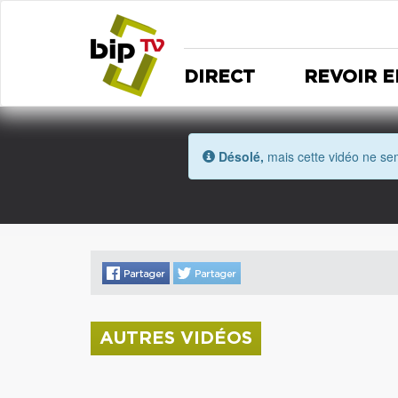
DIRECT
REVOIR E
Désolé,
mais cette vidéo ne sem
AUTRES VIDÉOS
La donation Zao Wou-Ki entre au Musée
Saint Roch
Coupe de l'Indre 2026