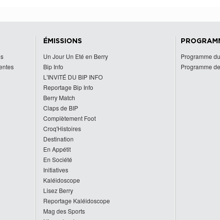
ÉMISSIONS
PROGRAM
es
Un Jour Un Eté en Berry
Programme du
centes
Bip Info
Programme de
L'INVITÉ DU BIP INFO
Reportage Bip Info
Berry Match
Claps de BIP
Complètement Foot
Croq'Histoires
Destination
En Appétit
En Société
Initiatives
Kaléidoscope
Lisez Berry
Reportage Kaléidoscope
Mag des Sports