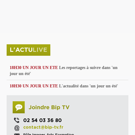
privées
Parc de sculptures
La Culture debout
Musée d'Issoudun : "le combat continue"
L'ACTU
LIVE
18H30 UN JOUR UN ETE
Les reportages à suivre dans 'un
jour un été'
18H30 UN JOUR UN ETE
L'actualité dans 'un jour un été'
02 54 03 36 80
contact@bip-tv.fr
Pôle Images Arts Formation