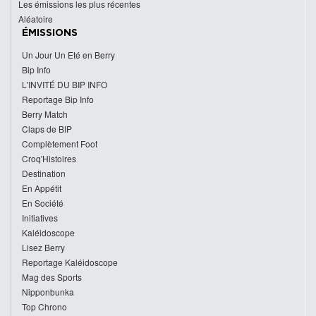
Les émissions les plus récentes
Aléatoire
ÉMISSIONS
Un Jour Un Eté en Berry
Bip Info
L'INVITÉ DU BIP INFO
Reportage Bip Info
Berry Match
Claps de BIP
Complètement Foot
Croq'Histoires
Destination
En Appétit
En Société
Initiatives
Kaléidoscope
Lisez Berry
Reportage Kaléidoscope
Mag des Sports
Nipponbunka
Top Chrono